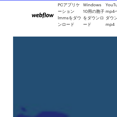
PCアプリケ
Windows
YouT
ーション
10用の胞子
mp4へ
lmmsをダウ
をダウンロ
ダウ
ンロード
ード
mp4