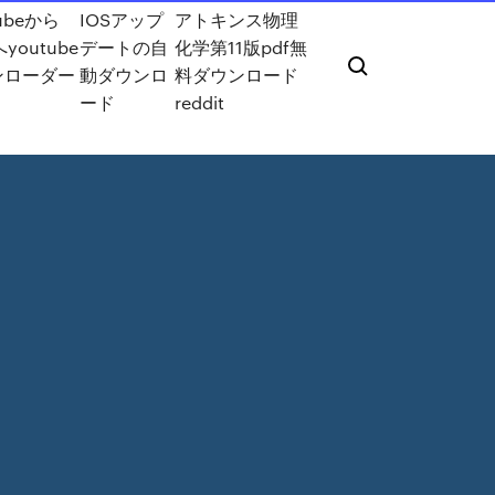
ubeから
IOSアップ
アトキンス物理
youtube
デートの自
化学第11版pdf無
ンローダー
動ダウンロ
料ダウンロード
ード
reddit