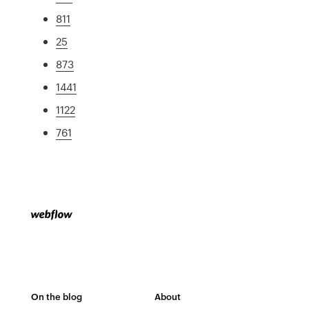
811
25
873
1441
1122
761
On the blog
About