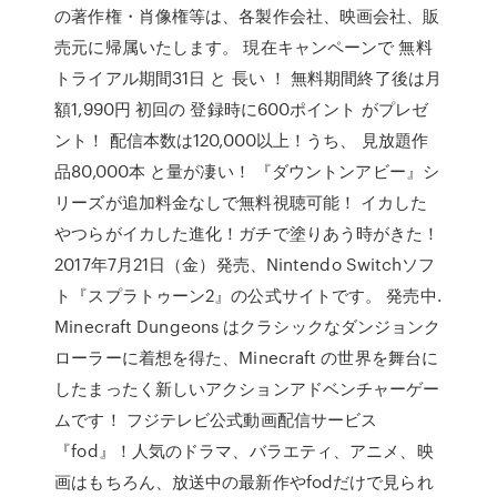
の著作権・肖像権等は、各製作会社、映画会社、販
売元に帰属いたします。 現在キャンペーンで 無料
トライアル期間31日 と 長い ！ 無料期間終了後は月
額1,990円 初回の 登録時に600ポイント がプレゼ
ント！ 配信本数は120,000以上！うち、 見放題作
品80,000本 と量が凄い！ 『ダウントンアビー』シ
リーズが追加料金なしで無料視聴可能！ イカした
やつらがイカした進化！ガチで塗りあう時がきた！
2017年7月21日（金）発売、Nintendo Switchソフ
ト『スプラトゥーン2』の公式サイトです。 発売中.
Minecraft Dungeons はクラシックなダンジョンク
ローラーに着想を得た、Minecraft の世界を舞台に
したまったく新しいアクションアドベンチャーゲー
ムです！ フジテレビ公式動画配信サービス
『fod』！人気のドラマ、バラエティ、アニメ、映
画はもちろん、放送中の最新作やfodだけで見られ