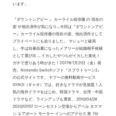
います。
『ダウントンアビー 』 カーライル役俳優 の 現在の
姿 や他出演作が気になり…今回は『ダウントンアビ
ー』カーライル役俳優の現在の姿、他出演作そして
プライベートにも迫りました。 マシューと破局
し、半ば自暴自棄になったメアリーが結婚相手候補
として選び出 … イカしたやつらがイカした進化！
ガチで塗りあう時がきた！2017年7月21日（金）発
売、Nintendo Switchソフト『スプラトゥーン2』
の公式サイトです。 ヤフーの無料動画サービス
GYAO!（ギャオ）では、好きなドラマが見放題！人
気の海外ドラマをはじめ、韓国ドラマ、台湾・中国
ドラマなど、ラインアップも豊富。 2010/04/28
2020/07/07 ローンセストン空港からアベル タスマ
ン エアポート モーター インへのアクセス 車 7分