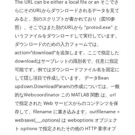
The URL can be either a local file or an そこでさ
らにそのURLからダウンロードされるデータを見て
みると、別のスクリプトが書かれており（図10参
照）、そこではまた別のURLから “protod.exe” と
いうファイルをダウンロードして実行しています。
ダウンロードのための入力フォームでは、
action="download"を追加します。ここで指定した
downloadはサーブレットの識別名で、任意に指定
可能です。例ではダウンロードファイル名を固定に
して隠し項目で作成しています。 データBean
updown.DownloadParamの作成については、一般
的なWebcoordinator この MATLAB 関数 は、url
で指定された Web サービスからのコンテンツを保
存して、filename に書き込みます。outfilename =
websave(___,options) は weboptions オブジェク
ト options で指定されたその他の HTTP 要求オプ