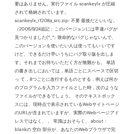
要はありません。実行ファイル scankeylx が圧縮
されて格納されています。
scankeylx_r1208a_src.zip: 不要 最後だといいな。
（2006/9/24追記：このバージョンには早速バグが
見つかりました(^_^; 致命的なバグじゃないんで、
このバージョンを使いたい人は使ってもい いです
けど、できるだけ早いうちにバグ取り版を出しま
す。それまでお待ちいただく方が無難かも。 単語
の書き出しにおいては，単語ごとにスペースで区切
っ て，8つごとに改行するものとする．例えば何か
のプログラムを入力ファイルとした時，次のような
ファイルができるでしょう。 そのテキストボック
スには、現時点で表示されているWebサイトページ
のURLが含まれていますが、実際のWebページアド
レスではなく、 。 常識はおそらく、 about：
blankの 空白 部分が、あなたのWebブラウザで完