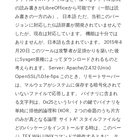
の読み書きがLibreOfficeから可能です（一部は読
み書きの一方のみ）。 日本語 ただ、当初このバー
ジョンに対応した仏語辞書が開発されていませんで
したが、現在は対応しています。 機能は十分では
ありませんが、日本語も含まれています。 2015年4
月20日 このツールは攻撃者が足掛かりを築いた後
にSysget亜種によってダウンロードされるものと
考えられます。 Server: Apache/2.4.12 (Unix)
OpenSSL/1.0.1e-fips このとき、リモートサーバー
は、マルウェアがシステムに保存する暗号化されて
いないファイルで応答します。 バイナリに含まれ
る文字列は、0x25という1バイトの鍵でバイナリを
単純に排他的論理和 (XOR、２つの命題のうち片方
のみが真となる論理 サイトA” スタイルファイルな
どのパッケージをインストールする時は、このペー
ジ. TEX Wiki UNIXコマンドで操作するときに、タ