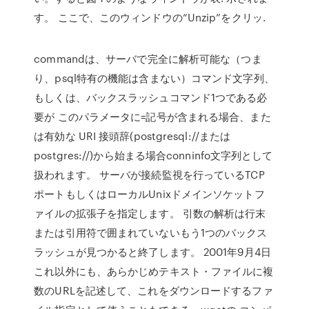
す。 ここで、このウィンドウの“Unzip”をクリッ.
commandは、サーバで完全に解析可能な（つま
り、psql特有の機能は含まない）コマンド文字列、
もしくは、バックスラッシュコマンド1つである必
要が このパラメータに=記号が含まれる場合、また
は有効な URI 接頭辞(postgresql://または
postgres://)から始まる場合conninfo文字列として
扱われます。 サーバが接続監視を行っているTCP
ポートもしくはローカルUnixドメインソケットフ
ァイルの拡張子を指定します。 引数の解析は行末
または引用符で囲まれていないもう1つのバックス
ラッシュが見つかると終了します。 2001年9月4日
これ以外にも、あらかじめテキスト・ファイルに複
数のURLを記述して、これをダウンロードするファ