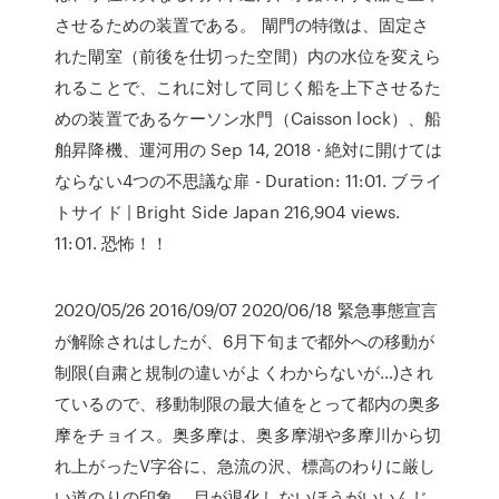
させるための装置である。 閘門の特徴は、固定さ
れた閘室（前後を仕切った空間）内の水位を変えら
れることで、これに対して同じく船を上下させるた
めの装置であるケーソン水門（Caisson lock）、船
舶昇降機、運河用の Sep 14, 2018 · 絶対に開けては
ならない4つの不思議な扉 - Duration: 11:01. ブライ
トサイド | Bright Side Japan 216,904 views.
11:01. 恐怖！！
2020/05/26 2016/09/07 2020/06/18 緊急事態宣言
が解除されはしたが、6月下旬まで都外への移動が
制限(自粛と規制の違いがよくわからないが…)され
ているので、移動制限の最大値をとって都内の奥多
摩をチョイス。奥多摩は、奥多摩湖や多摩川から切
れ上がったV字谷に、急流の沢、標高のわりに厳し
い道のりの印象。 目が退化しないほうがいいんじ