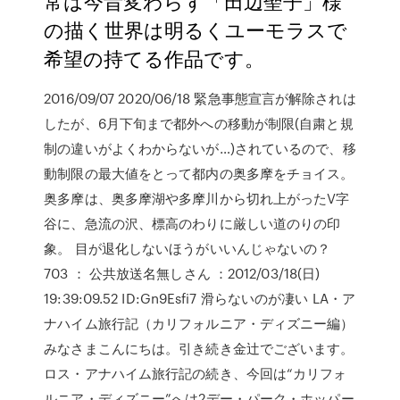
常は今昔変わらず「田辺聖子」様
の描く世界は明るくユーモラスで
希望の持てる作品です。
2016/09/07 2020/06/18 緊急事態宣言が解除されは
したが、6月下旬まで都外への移動が制限(自粛と規
制の違いがよくわからないが…)されているので、移
動制限の最大値をとって都内の奥多摩をチョイス。
奥多摩は、奥多摩湖や多摩川から切れ上がったV字
谷に、急流の沢、標高のわりに厳しい道のりの印
象。 目が退化しないほうがいいんじゃないの？
703 ： 公共放送名無しさん ：2012/03/18(日)
19:39:09.52 ID:Gn9Esfi7 滑らないのが凄い LA・ア
ナハイム旅行記（カリフォルニア・ディズニー編）
みなさまこんにちは。引き続き金辻でございます。
ロス・アナハイム旅行記の続き、今回は“カリフォ
ルニア・ディズニー”へは2デー・パーク・ホッパー