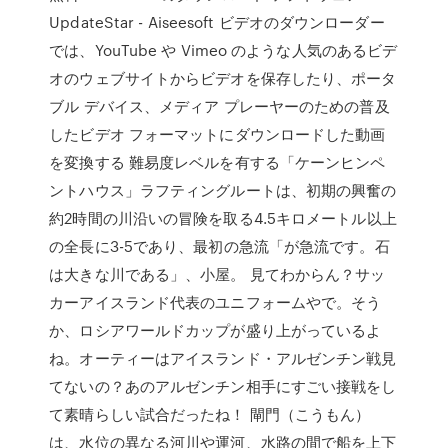
UpdateStar - Aiseesoft ビデオのダウンローダー
では、YouTube や Vimeo のような人気のあるビデ
オのウェブサイトからビデオを保存したり、ポータ
ブル デバイス、メディア プレーヤーのための普及
したビデオ フォーマットにダウンロードした動画
を変換する 難易度レベルを有する「ケーンヒンペ
ントハウス」ラフティングルートは、初期の興奮の
約2時間の川沿いの冒険を取る4.5キロメートル以上
の全長に3-5であり、最初の急流「が急流です。石
は大きな川である」、小屋。 見てわからん？サッ
カーアイスランド代表のユニフォームやで。そう
か、ロシアワールドカップが盛り上がっているよ
ね。オーティーはアイスランド・アルゼンチン戦見
てないの？あのアルゼンチン相手にすごい接戦をし
て素晴らしい試合だったね！ 閘門（こうもん）
は、水位の異なる河川や運河、水路の間で船を上下