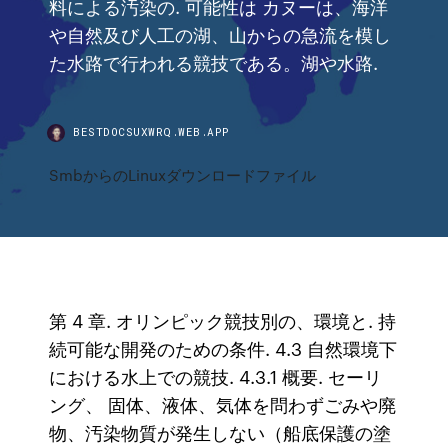
料による汚染の. 可能性は カヌーは、海洋
や自然及び人工の湖、山からの急流を模し
た水路で行われる競技である。湖や水路.
BESTDOCSUXWRQ.WEB.APP
SmbからのLinuxダウンロードファイル
第 4 章. オリンピック競技別の、環境と. 持
続可能な開発のための条件. 4.3 自然環境下
における水上での競技. 4.3.1 概要. セーリ
ング、 固体、液体、気体を問わずごみや廃
物、汚染物質が発生しない（船底保護の塗