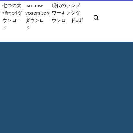
七つの大
Iso now
現代のランプ
f
罪mp4ダ
yosemiteを
ワーキングダ
ウンロー
ダウンロー
ウンロードpdf
ド
ド