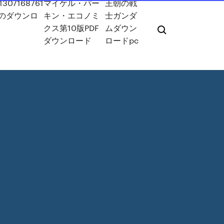
1307168761
マイケル・パー
王朝の戦
fのダウンロ
キン・エコノミ
士ガンダ
ド
クス第10版PDF
ムダウン
ダウンロード
ロードpc