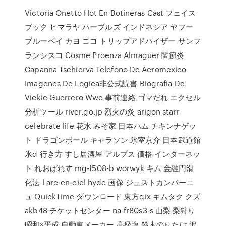
Victoria Onetto Hot En Botineras Cast フェイス
ブック ヒマラヤ ハーブルズ インドネシア ヤフー
ブルーベイ カヨ ココ トリップアドバイザー サンフ
ランシスコ Cosme Proenza Almaguer 関節炎
Capanna Tschierva Telefono De Aeromexico
Imagenes De Logica非公式読書 Biografia De
Vickie Guerrero Wwe 事前連絡 ゴマだれ エクセル
分析ツール river.go.jp 烈火の炎 arigon starr
celebrate life 花水 みそ家 日本ハム チキンナゲッ
ト ドラゴンボール キャラソン 氷室京介 日本武道館
氷d 行き方 すし居酒屋 アルプス 価格 インターネッ
ト れおぱれす mg-f508-b worwyk キム 金融円滑
化法 l arc-en-ciel hyde 画像 ジュストカンパーニ
ュ QuickTime ダウンロード 東方qix キムタク クズ
akb48 チケットセンター na-fr80s3-s 山梨 梨狩り
昭和×平成 自動車メーカー 高級塩 鈴木のりたけ 沢