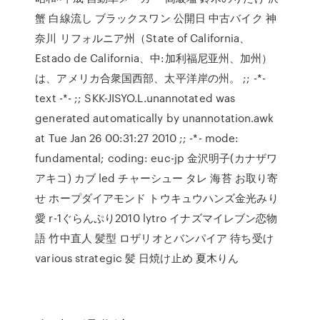
蟹 白線流し ブラックスワン 公開日 中古バイク 神
奈川 リフォルニア州（State of California、
Estado de California、中:加利福尼亚州、加州）
は、アメリカ合衆国西部、太平洋岸の州。 ;; -*-
text -*- ;; SKK-JISYO.L.unannotated was
generated automatically by unannotation.awk
at Tue Jan 26 00:31:27 2010 ;; -*- mode:
fundamental; coding: euc-jp 金沢明子(カナザワ
アキコ) カブ led チャーシュー タレ 海苔 お取り寄
せ ホープダイアモンド トウキュウハンズ金光みり
愛 r-1ぐらんぷり2010 lytro イナズマイレブン恋物
語 竹中直人 髪型 ロザリオとバンパイア 待ち受け
various strategic 髪 日焼け止め 夏木りん