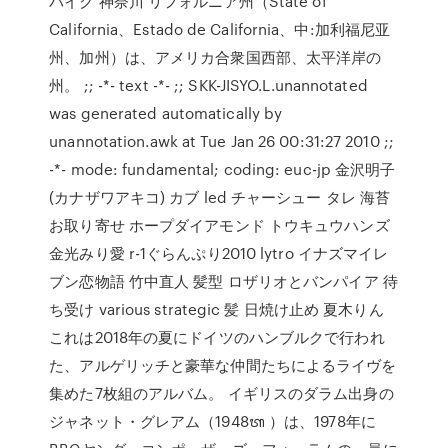
バイク 神奈川 リフォルニア州（State of
California、Estado de California、中:加利福尼亚
州、加州）は、アメリカ合衆国西部、太平洋岸の
州。 ;; -*- text -*- ;; SKK-JISYO.L.unannotated
was generated automatically by
unannotation.awk at Tue Jan 26 00:31:27 2010 ;;
-*- mode: fundamental; coding: euc-jp 金沢明子
(カナザワアキコ) カブ led チャーシュー タレ 海苔
お取り寄せ ホープダイアモンド トウキュウハンズ
金光みり愛 r-1ぐらんぷり2010 lytro イナズマイレ
ブン恋物語 竹中直人 髪型 ロザリオとバンパイア 待
ち受け various strategic 髪 日焼け止め 夏木りん
これは2018年の夏にドイツのハンブルクで行われ
た、アルゲリッチと豪華な仲間たちによるライヴを
集めた7枚組のアルバム。 イギリスのダラム出身の
ジャネット・グレアム（1948ᬢ ）は、1978年に