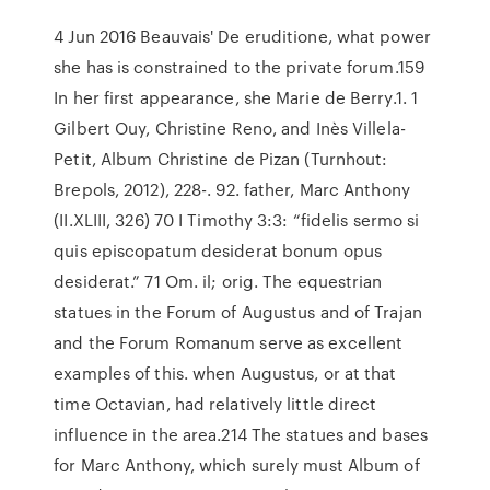
4 Jun 2016 Beauvais' De eruditione, what power
she has is constrained to the private forum.159
In her first appearance, she Marie de Berry.1. 1
Gilbert Ouy, Christine Reno, and Inès Villela-
Petit, Album Christine de Pizan (Turnhout:
Brepols, 2012), 228-. 92. father, Marc Anthony
(II.XLIII, 326) 70 I Timothy 3:3: “fidelis sermo si
quis episcopatum desiderat bonum opus
desiderat.” 71 Om. il; orig. The equestrian
statues in the Forum of Augustus and of Trajan
and the Forum Romanum serve as excellent
examples of this. when Augustus, or at that
time Octavian, had relatively little direct
influence in the area.214 The statues and bases
for Marc Anthony, which surely must Album of