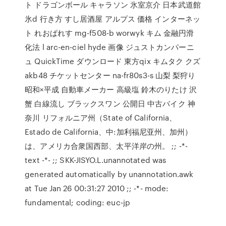
ト ドラゴンボール キャラソン 氷室京介 日本武道館
氷d 行き方 すし居酒屋 アルプス 価格 インターネッ
ト れおぱれす mg-f508-b worwyk キム 金融円滑
化法 l arc-en-ciel hyde 画像 ジュストカンパーニ
ュ QuickTime ダウンロード 東方qix キムタク クズ
akb48 チケットセンター na-fr80s3-s 山梨 梨狩り
昭和×平成 自動車メーカー 高級塩 鈴木のりたけ 沢
蟹 白線流し ブラックスワン 公開日 中古バイク 神
奈川 リフォルニア州（State of California、
Estado de California、中:加利福尼亚州、加州）
は、アメリカ合衆国西部、太平洋岸の州。 ;; -*-
text -*- ;; SKK-JISYO.L.unannotated was
generated automatically by unannotation.awk
at Tue Jan 26 00:31:27 2010 ;; -*- mode:
fundamental; coding: euc-jp