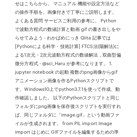
せはこちらから。 マニュアル 機能や設定方法など
の操作手順を、画像付きで丁寧にご説明します。
よくある質問 サービスご利用の参考に。 Python
で波動方程式の数値計算と動画 gif の書き出しをや
らせてみよう - わかばめにっき Qiita 記事では
[Pythonによる科学・技術計算] FTCS法(陽解法)に
よる1次元・2次元波動方程式の数値解法，双曲型偏
微分方程式 - @sci_Haru が参考になります。 1.
jupyter notebook の起動 複数のpng画像からgif
アニメーション画像を作るPythonスクリプトで
す。Windows10上でpython3.7.1を使って作成、動
作確認しました。 以下のPythonスクリプトと同じ
フォルダにpng画像を保存後スクリプトを実行すれ
ば、同じフォルダに「image.gif」という動画ファ
イルが生成されます。 from PIL import Image
import はじめに GIFファイルを編集するための準