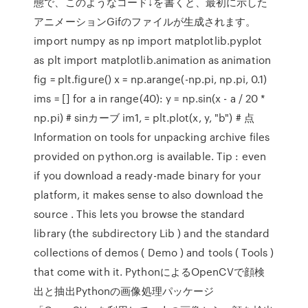
態で、このようなコード↓を書くと、最初に示した
アニメーションGifのファイルが生成されます。
import numpy as np import matplotlib.pyplot
as plt import matplotlib.animation as animation
fig = plt.figure() x = np.arange(-np.pi, np.pi, 0.1)
ims = [] for a in range(40): y = np.sin(x - a / 20 *
np.pi) # sinカーブ im1, = plt.plot(x, y, "b") # 点
Information on tools for unpacking archive files
provided on python.org is available. Tip : even
if you download a ready-made binary for your
platform, it makes sense to also download the
source . This lets you browse the standard
library (the subdirectory Lib ) and the standard
collections of demos ( Demo ) and tools ( Tools )
that come with it. PythonによるOpenCVで顔検
出と抽出Pythonの画像処理パッケージ