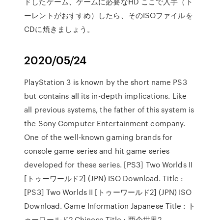
ドしたゲーム、ゲームに必要なHD ここで入手（ト
ーレントがおすすめ）したら、そのISOファイルを
CDに焼きましょう。
2020/05/24
PlayStation 3 is known by the short name PS3
but contains all its in-depth implications. Like
all previous systems, the father of this system is
the Sony Computer Entertainment company.
One of the well-known gaming brands for
console game series and hit game series
developed for these series. [PS3] Two Worlds II
[トゥーワールド2] (JPN) ISO Download. Title :
[PS3] Two Worlds II [トゥーワールド2] (JPN) ISO
Download. Game Information Japanese Title : ト
ゥーワールド2 Chinese Title : 两个世界2