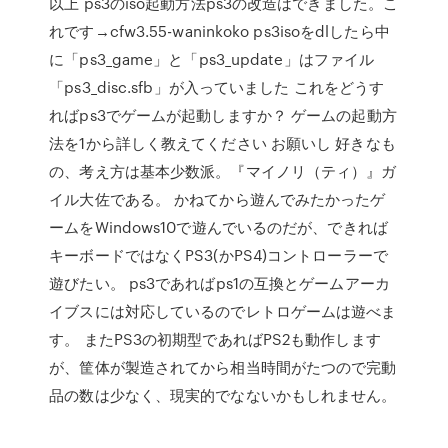
以上 ps3のiso起動方法ps3の改造はできました。こ
れです→cfw3.55-waninkoko ps3isoをdlしたら中
に「ps3_game」と「ps3_update」はファイル
「ps3_disc.sfb」が入っていました これをどうす
ればps3でゲームが起動しますか？ ゲームの起動方
法を1から詳しく教えてください お願いし 好きなも
の、考え方は基本少数派。『マイノリ（ティ）』ガ
イル大佐である。 かねてから遊んでみたかったゲ
ームをWindows10で遊んでいるのだが、できれば
キーボードではなくPS3(かPS4)コントローラーで
遊びたい。 ps3であればps1の互換とゲームアーカ
イブスには対応しているのでレトロゲームは遊べま
す。 またPS3の初期型であればPS2も動作します
が、筐体が製造されてから相当時間がたつので完動
品の数は少なく、現実的でなないかもしれません。