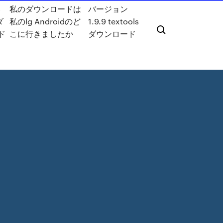
s
私のダウンロードは
バージョン
ダ
私のlg Androidのど
1.9.9 textools
ド
こに行きましたか
ダウンロード