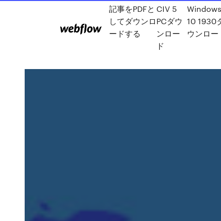
記事をPDFと
CIV 5
Window
してダウンロ
PCダウ
10 1930
ードする
ンロー
ウンロー
ド