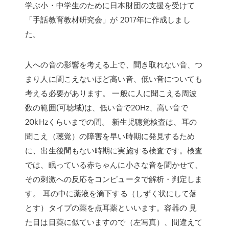
学ぶ小・中学生のために日本財団の支援を受けて
「手話教育教材研究会」が 2017年に作成しまし
た。
人への音の影響を考える上で、聞き取れない音、つ
まり人に聞こえないほど高い音、低い音についても
考える必要があります。 一般に人に聞こえる周波
数の範囲(可聴域)は、低い音で20Hz、高い音で
20kHzくらいまでの間。 新生児聴覚検査は、耳の
聞こえ（聴覚）の障害を早い時期に発見するため
に、出生後間もない時期に実施する検査です。検査
では、眠っている赤ちゃんに小さな音を聞かせて、
その刺激への反応をコンピュータで解析・判定しま
す。 耳の中に薬液を滴下する（しずく状にして落
とす）タイプの薬を点耳薬といいます。容器の 見
た目は目薬に似ていますので（左写真）、間違えて