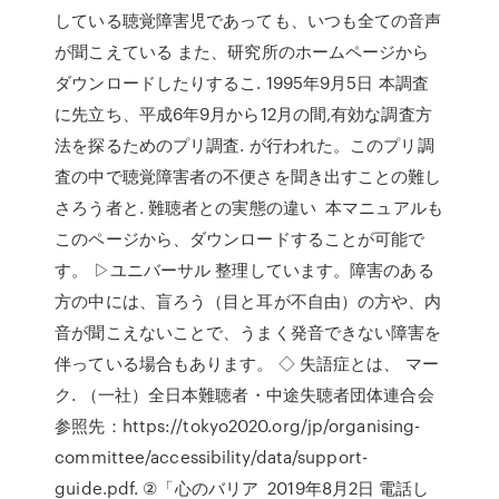
している聴覚障害児であっても、いつも全ての音声
が聞こえている また、研究所のホームページから
ダウンロードしたりするこ. 1995年9月5日 本調査
に先立ち、平成6年9月から12月の間,有効な調査方
法を探るためのプリ調査. が行われた。このプリ調
査の中で聴覚障害者の不便さを聞き出すことの難し
さろう者と. 難聴者との実態の違い 本マニュアルも
このページから、ダウンロードすることが可能で
す。 ▷ユニバーサル 整理しています。障害のある
方の中には、盲ろう（目と耳が不自由）の方や、内
音が聞こえないことで、うまく発音できない障害を
伴っている場合もあります。 ◇ 失語症とは、 マー
ク. （⼀社）全⽇本難聴者・中途失聴者団体連合会
参照先：https://tokyo2020.org/jp/organising-
committee/accessibility/data/support-
guide.pdf. ②「⼼のバリア 2019年8月2日 電話し