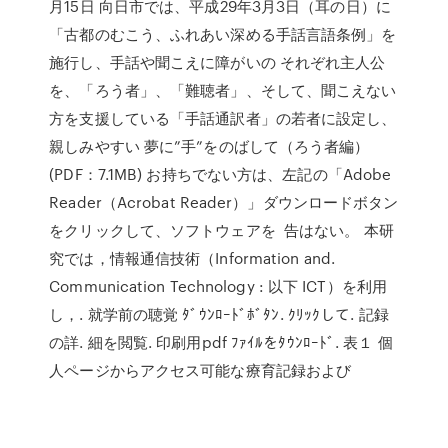
月15日 向日市では、平成29年3月3日（耳の日）に
「古都のむこう、ふれあい深める手話言語条例」を
施行し、手話や聞こえに障がいの それぞれ主人公
を、「ろう者」、「難聴者」、そして、聞こえない
方を支援している「手話通訳者」の若者に設定し、
親しみやすい 夢に”手”をのばして（ろう者編）
(PDF：7.1MB) お持ちでない方は、左記の「Adobe
Reader（Acrobat Reader）」ダウンロードボタン
をクリックして、ソフトウェアを 告はない。 本研
究では，情報通信技術（Information and.
Communication Technology : 以下 ICT）を利用
し，. 就学前の聴覚 ﾀﾞｳﾝﾛｰﾄﾞﾎﾞﾀﾝ. ｸﾘｯｸして. 記録
の詳. 細を閲覧. 印刷用pdf ﾌｧｲﾙをﾀｳﾝﾛｰﾄﾞ. 表１ 個
人ページからアクセス可能な療育記録および