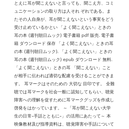
とえに耳が聞こえないと言っても、聞こえ方、コミ
ュニケーションの取り方は人それ ぞれである。ま
たその人自身が、耳が聞こえないという事実をどう
受け止めているかとい 「よく聞こえない」ときの
耳の本 (週刊朝日ムック) 電子書籍 pdf 販売. 電子書
籍 ダウンロード 保存 「よく聞こえない」ときの耳
の本 (週刊朝日ムック). 「よく聞こえない」ときの
耳の本 (週刊朝日ムック) epub ダウンロード 無料.
「よく聞こえない」ときの耳 「聞こえない」こと
が相手に伝われば適切な配慮を受けることができま
す。 耳マークはそのための 大切な 目印です。 全難
聴では耳マークを社会一般に認知してもらい、聴覚
障害への理解を促すために耳マークグッズを作成し
啓発をはかっています。 ～「耳が聞こえない大学
生の日常~手話とともに~」の活用にあたって～ 本
映像教材及び指導資料は、聴覚障害や手話について