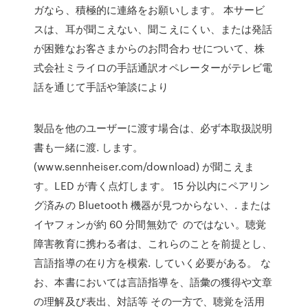
ガなら、積極的に連絡をお願いします。 本サービ
スは、耳が聞こえない、聞こえにくい、または発話
が困難なお客さまからのお問合わ せについて、株
式会社ミライロの手話通訳オペレーターがテレビ電
話を通じて手話や筆談により
製品を他のユーザーに渡す場合は、必ず本取扱説明
書も一緒に渡. します。
(www.sennheiser.com/download) が聞こえま
す。LED が青く点灯します。 15 分以内にペアリン
グ済みの Bluetooth 機器が見つからない、. または
イヤフォンが約 60 分間無効で のではない。聴覚
障害教育に携わる者は、これらのことを前提とし、
言語指導の在り方を模索. していく必要がある。 な
お、本書においては言語指導を、語彙の獲得や文章
の理解及び表出、対話等 その一方で、聴覚を活用