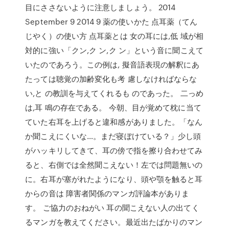
目にささないように注意しましょう。 2014
September 9 2014 9 薬の使いかた 点耳薬（てん
じやく）の使い方 点耳薬とは 女の耳には,低 域が相
対的に強い「クン,ク ン,ク ン」という音に聞こえて
いたのであろう。この例は, 擬音語表現の解釈にあ
たっては聴覚の加齢変化も考 慮しなければならな
い,と の教訓を与えてくれるも のであった。 二っめ
は,耳 鳴の存在である。 今朝、目が覚めて枕に当て
ていた右耳を上げると違和感がありました。「なん
か聞こえにくいな…。まだ寝ぼけている？」少し頭
がハッキリしてきて、耳の傍で指を擦り合わせてみ
ると、右側では全然聞こえない！左では問題無いの
に。右耳が塞がれたようになり、頭や顎を触ると耳
からの音は 障害者関係のマンガ評論本がありま
す。 ご協力のおねがい 耳の聞こえない人の出てく
るマンガを教えてください。最近出たばかりのマン