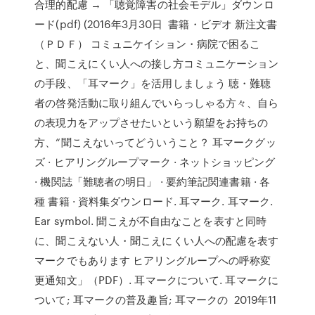
合理的配慮 → 「聴覚障害の社会モデル」ダウンロ
ード(pdf) (2016年3月30日 書籍・ビデオ 新注文書
（ＰＤＦ） コミュニケイション・病院で困るこ
と、聞こえにくい人への接し方コミュニケーション
の手段、「耳マーク」を活用しましょう 聴・難聴
者の啓発活動に取り組んでいらっしゃる方々、自ら
の表現力をアップさせたいという願望をお持ちの
方、“聞こえないってどういうこと？ 耳マークグッ
ズ · ヒアリングループマーク · ネットショッピング
· 機関誌「難聴者の明日」 · 要約筆記関連書籍 · 各
種 書籍 · 資料集ダウンロード. 耳マーク. 耳マーク.
Ear symbol. 聞こえが不自由なことを表すと同時
に、聞こえない人・聞こえにくい人への配慮を表す
マークでもあります ヒアリングループへの呼称変
更通知文」（PDF）. 耳マークについて. 耳マークに
ついて; 耳マークの普及趣旨; 耳マークの 2019年11