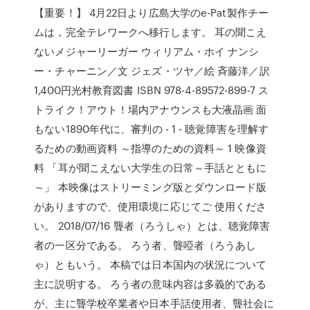
【重要！】 4月22日より広島大学のe-Pat製作チー
ムは，完全テレワークへ移行します。 耳の聞こえ
ないメジャーリーガー ウィリアム・ホイ ナンシ
ー・チャーニン／文 ジェズ・ツヤ／絵 斉藤洋／訳
1,400円光村教育図書 ISBN 978-4-89572-899-7 ス
トライク！アウト！場内アナウンスも大液晶画 面
もない1890年代に、審判の - 1 - 聴覚障害を理解す
るための動画資料 ～指導のための資料～ 1 映像資
料 「耳が聞こえない大学生の日常～手話とともに
～」 本映像はストリーミング版とダウンロード版
がありますので、使用環境に応じてご 使用くださ
い。 2018/07/16 聾者（ろうしゃ）とは、聴覚障害
者の一区分である。 ろう者、聾啞者（ろうあし
ゃ）ともいう。 本稿では日本国内の状況について
主に説明する。 ろう者の意味内容は多義的である
が、主に聾学校卒業者や日本手話使用者、聾社会に