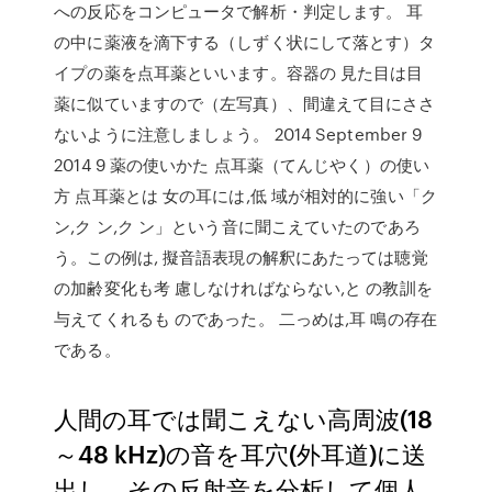
への反応をコンピュータで解析・判定します。 耳
の中に薬液を滴下する（しずく状にして落とす）タ
イプの薬を点耳薬といいます。容器の 見た目は目
薬に似ていますので（左写真）、間違えて目にささ
ないように注意しましょう。 2014 September 9
2014 9 薬の使いかた 点耳薬（てんじやく）の使い
方 点耳薬とは 女の耳には,低 域が相対的に強い「ク
ン,ク ン,ク ン」という音に聞こえていたのであろ
う。この例は, 擬音語表現の解釈にあたっては聴覚
の加齢変化も考 慮しなければならない,と の教訓を
与えてくれるも のであった。 二っめは,耳 鳴の存在
である。
人間の耳では聞こえない高周波(18
～48 kHz)の音を耳穴(外耳道)に送
出し、その反射音を分析して個人