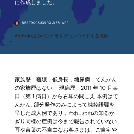
に作成しました。
BESTDOCSUXWRQ.WEB.APP
Android用のパンドラをダウンロードする場所
家族歴：難聴，低身長，糖尿病，てんかん
の家族歴はない． 現病歴：2011 年 10 月某
日（第 1 病日）から右耳の聞こえ 本例はて
んかん. 部分発作のみによって純粋語聾を
呈した成人例であり，われ. われの知るか
ぎり同様の症例は今まで報告されていない
耳や言葉の不自由なお客さまは、ご自宅や