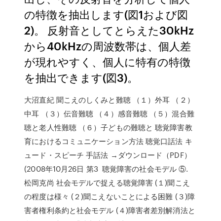
の特徴を抽出します(図1および図
2)。 反射音としてとらえた30kHz
から40kHzの周波数帯は、個人差
が現れやすく、個人に特有の特徴
を抽出できます(図3)。
大沼直紀 聞こえのしくみと難聴 （１）外耳 （２）
中耳 （３）伝音難聴 （４）感音難聴 （５）混合難
聴と老人性難聴 （６）子どもの難聴と 聴覚障害教
育におけるコミュニケーション方法 聴覚口話法 キ
ュード・スピーチ 手話法 →ダウンロード（PDF）
(2008年10月26日 第3 聴覚障害の社会モデル ⑤.
松岡克尚 社会モデルで捉える聴覚障害 (１)聞こえ
の程度は様々 (２)聞こえないことによる困難 (３)障
害者権利条約と社会モデル (４)障害者差別解消法と