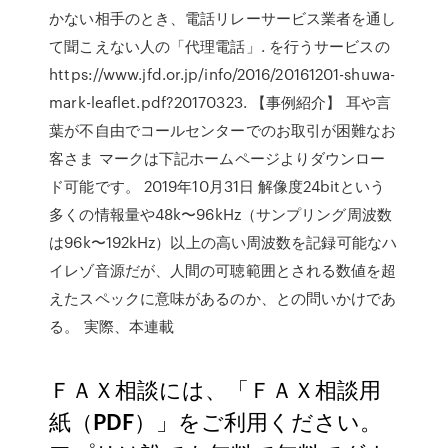
かない相手のとき、電話リレーサービス業者を通し
て聞こえない人の「代理電話」. を行うサービスの
https://www.jfd.or.jp/info/2016/20161201-shuwa-
mark-leaflet.pdf?20170323. 【事例紹介】 耳や言
葉が不自由でコールセンターでのお取引が困難なお
客さま マークは下記ホームページよりダウンロー
ド可能です。 2019年10月31日 解像度24bitという
多くの情報量や48k〜96kHz（サンプリング周波数
は96k〜192kHz）以上の高い周波数を記録可能なハ
イレゾ音源だが、人間の可聴範囲とされる数値を超
えたスペックに意味があるのか、との問いかけであ
る。 実際、本連載
ＦＡＸ相談には、「ＦＡＸ相談用
紙（PDF）」をご利用ください。