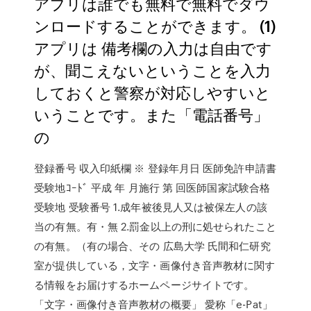
アプリは誰でも無料で無料でダウ
ンロードすることができます。 (1)
アプリは 備考欄の入力は自由です
が、聞こえないということを入力
しておくと警察が対応しやすいと
いうことです。また「電話番号」
の
登録番号 収入印紙欄 ※ 登録年月日 医師免許申請書
受験地ｺｰﾄﾞ 平成 年 月施行 第 回医師国家試験合格
受験地 受験番号 1.成年被後見人又は被保左人の該
当の有無。有・無 2.罰金以上の刑に処せられたこと
の有無。（有の場合、その 広島大学 氏間和仁研究
室が提供している，文字・画像付き音声教材に関す
る情報をお届けするホームページサイトです。
「文字・画像付き音声教材の概要」 愛称「e-Pat」