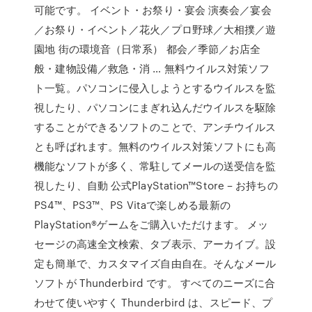
可能です。 イベント・お祭り・宴会 演奏会／宴会
／お祭り・イベント／花火／プロ野球／大相撲／遊
園地 街の環境音（日常系） 都会／季節／お店全
般・建物設備／救急・消 … 無料ウイルス対策ソフ
ト一覧。パソコンに侵入しようとするウイルスを監
視したり、パソコンにまぎれ込んだウイルスを駆除
することができるソフトのことで、アンチウイルス
とも呼ばれます。無料のウイルス対策ソフトにも高
機能なソフトが多く、常駐してメールの送受信を監
視したり、自動 公式PlayStation™Store – お持ちの
PS4™、PS3™、PS Vitaで楽しめる最新の
PlayStation®ゲームをご購入いただけます。 メッ
セージの高速全文検索、タブ表示、アーカイブ。設
定も簡単で、カスタマイズ自由自在。そんなメール
ソフトが Thunderbird です。 すべてのニーズに合
わせて使いやすく Thunderbird は、スピード、プ