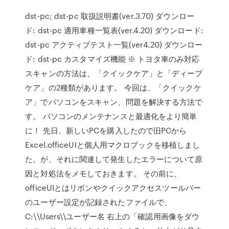
dst-pc; dst-pc 取扱説明書(ver.3.70) ダウンロー
ド: dst-pc 適用車種一覧表(ver.4.20) ダウンロード:
dst-pc アクティブテスト一覧(ver4.20) ダウンロー
ド: dst-pc カスタマイズ機能 ※ トヨタ車のみ対応
スキャンの方法は、「クイックケア」と「ディープ
ケア」の2種類があります。 今回は、「クイックケ
ア」でパソコンをスキャン、問題を解決する方法で
す。 パソコンのメンテナンスと最適化をより簡単
に！ 先日、新しいPCを購入したので旧PCから
Excel.officeUIと個人用マクロブックを移植しまし
た。が、それに関連して発生したエラーについて原
因と対処法をメモしておきます。 その前に、
officeUIとはリボンやクイックアクセスツールバー
のユーザー設定が記録されたファイルで、
C:\\Users\\ユーザー名 右上の「確認用画像をダウ