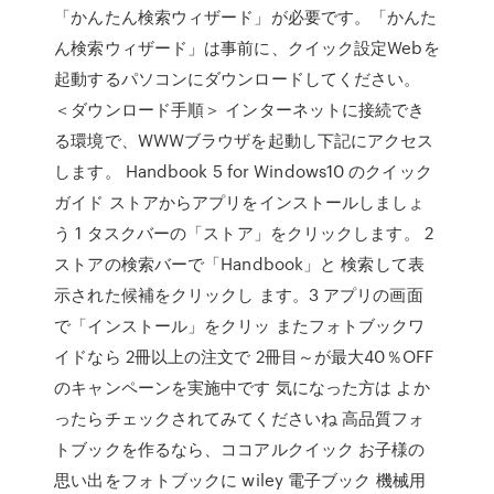
「かんたん検索ウィザード」が必要です。「かんた
ん検索ウィザード」は事前に、クイック設定Webを
起動するパソコンにダウンロードしてください。
＜ダウンロード手順＞ インターネットに接続でき
る環境で、WWWブラウザを起動し下記にアクセス
します。 Handbook 5 for Windows10 のクイック
ガイド ストアからアプリをインストールしましょ
う 1 タスクバーの「ストア」をクリックします。 2
ストアの検索バーで「Handbook」と 検索して表
示された候補をクリックし ます。3 アプリの画面
で「インストール」をクリッ またフォトブックワ
イドなら 2冊以上の注文で 2冊目～が最大40％OFF
のキャンペーンを実施中です 気になった方は よか
ったらチェックされてみてくださいね 高品質フォ
トブックを作るなら、ココアルクイック お子様の
思い出をフォトブックに wiley 電子ブック 機械用