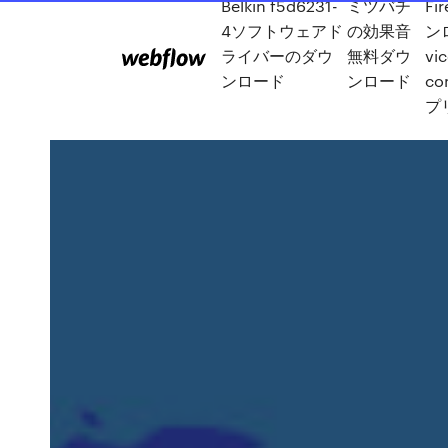
Belkin f5d6231-
ミツバチ
Fi
4ソフトウェアド
の効果音
ン
ライバーのダウ
無料ダウ
vi
ンロード
ンロード
co
プ