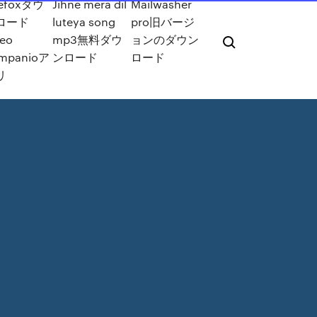
refoxダウ
Jihne mera dil
Mailwasher
ロード
luteya song
pro旧バージ
ceo
mp3無料ダウ
ョンのダウン
mpanioア
ンロード
ロード
リ