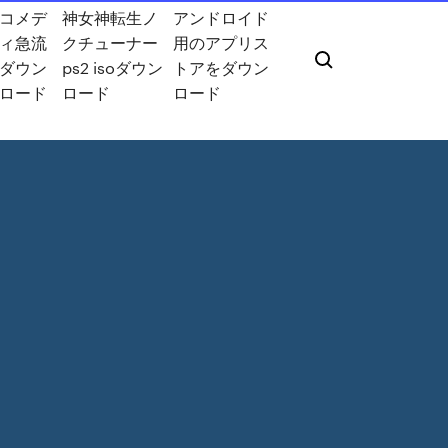
コメデ
神女神転生ノ
アンドロイド
ィ急流
クチューナー
用のアプリス
ダウン
ps2 isoダウン
トアをダウン
ロード
ロード
ロード