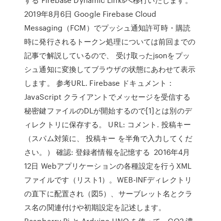
2019年8月6日 Google Firebase Cloud
Messaging（FCM）でプッシュ通知許可時・購読
時に発行されるトークン処理については前回までの
記事で解説しているので、 受け取ったjsonをプッ
シュ通知に変換してブラウザの状態にあわせて表示
します。 参考URL. Firebase ドキュメント：
JavaScript クライアントでメッセージを受信する
秘密鍵ファイルのDLが開始するので[1]とは別のデ
ィレクトリに保存する。 URL: コメント. 投稿キー
（スパム対策に、 投稿キー を半角で入力してくだ
さい。） 確認: 登録者情報を記憶する 2016年4月
12日 Webアプリケーションの各種設定を行うXML
ファイルです（リスト1）。WEB-INFディレクトリ
の直下に配置され（図5）、サーブレット名とクラ
ス名の関連付けや初期設定を記述します。
Raspberry Pi と Arduino UNO を使って、CO2 濃