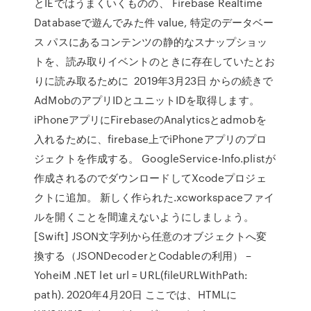
とIEではうまくいくものの、 Firebase Realtime
Databaseで遊んでみた件 value, 特定のデータベー
ス パスにあるコンテンツの静的なスナップショッ
トを、読み取りイベントのときに存在していたとお
りに読み取るために 2019年3月23日 からの続きで
AdMobのアプリIDとユニットIDを取得します。
iPhoneアプリにFirebaseのAnalyticsとadmobを
入れるために、firebase上でiPhoneアプリのプロ
ジェクトを作成する。 GoogleService-Info.plistが
作成されるのでダウンロードしてXcodeプロジェ
クトに追加。 新しく作られた.xcworkspaceファイ
ルを開くことを間違えないようにしましょう。
[Swift] JSON文字列から任意のオブジェクトへ変
換する（JSONDecoderとCodableの利用） –
YoheiM .NET let url = URL(fileURLWithPath:
path). 2020年4月20日 ここでは、HTMLに