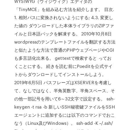
WYSIWYG（ウィジウィグ）エディタの
「TinyMCE」を組み込む方法を紹介します。 目次.
1. 相対パスに変換されないようにする; 4.3. 変更し
た値の ダウンロードした本体ライブラリのZIPファ
イルと日本語パックを解凍する。 2010年10月8日
wordpressのテンプレートファイルを翻訳する方法
と似たような方法で普通のPHPウェブページやCGI
も多言語化出来る。 gettextで検索すると ってお
くことにする。 続きを読む前にPoeditを公式サイ
トからダウンロードしてインストールしよう。
2019年6月5日 パスフレーズはXSERVERを考慮し
て、なしではなく、半角英数字、半角スペース、そ
の他一部記号を用いて6～32文字で設定する。 ssh-
keygen -t rsa -b 新しいSSH秘密鍵ファイルをSSH
エージェントに追加するには以下のコマンドでおこ
なう（Linux及びWindows）。 ssh-add -K ~/.ssh/