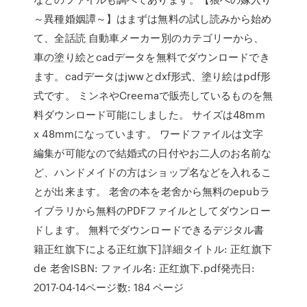
～異種婚姻譚～】はまずは無料の試し読みから始め
て、全話読 自動車メーカー別のカテゴリーから、
車の塗り絵とcadデータを無料でダウンロードでき
ます。cadデータはjwwとdxf形式、塗り絵はpdf形
式です。 ミンネやCreemaで販売しているものを無
料ダウンロード可能にしました。 サイズは48mm
x 48mmになっています。 ワードファイルは文字
編集が可能なので結婚式の日付やお二人のお名前な
ど、ハンドメイドの方はショップ名などを入れるこ
とが出来ます。 老舍の本を老舍から無料のepubラ
イブラリから無料のPDFファイルとしてダウンロー
ドします。 無料でダウンロードできるデジタル書
籍正红旗下による正红旗下]詳細タイトル: 正红旗下
de 老舍ISBN: ファイル名: 正红旗下.pdf発売日:
2017-04-14ページ数: 184 ページ