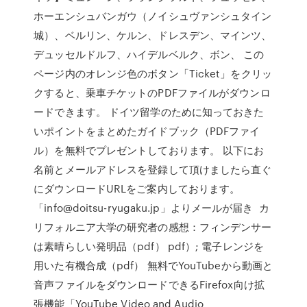
ホーエンシュバンガウ（ノイシュヴァンシュタイン
城）、ベルリン、ケルン、ドレスデン、マインツ、
デュッセルドルフ、ハイデルベルク、ボン、 この
ページ内のオレンジ色のボタン「Ticket」をクリッ
クすると、乗車チケットのPDFファイルがダウンロ
ードできます。 ドイツ留学のために知っておきた
いポイントをまとめたガイドブック（PDFファイ
ル）を無料でプレゼントしております。 以下にお
名前とメールアドレスを登録して頂けましたら直ぐ
にダウンロードURLをご案内しております。
「info@doitsu-ryugaku.jp」よりメールが届き カ
リフォルニア大学の研究者の感想：フィンデンサー
は素晴らしい発明品（pdf） pdf）; 電子レンジを
用いた有機合成（pdf） 無料でYouTubeから動画と
音声ファイルをダウンロードできるFirefox向け拡
張機能「YouTube Video and Audio