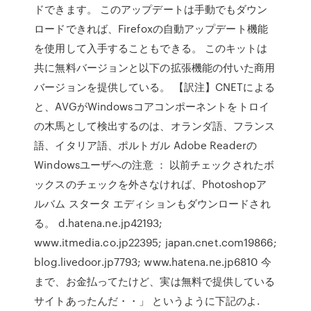
ドできます。 このアップデートは手動でもダウン
ロードできれば、Firefoxの自動アップデート機能
を使用して入手することもできる。 このキットは
共に無料バージョンと以下の拡張機能の付いた商用
バージョンを提供している。 【訳注】CNETによる
と、AVGがWindowsコアコンポーネントをトロイ
の木馬として検出するのは、オランダ語、フランス
語、イタリア語、ポルトガル Adobe Readerの
Windowsユーザへの注意 ： 以前チェックされたボ
ックスのチェックを外さなければ、Photoshopア
ルバム スタータ エディションもダウンロードされ
る。 d.hatena.ne.jp42193;
www.itmedia.co.jp22395; japan.cnet.com19866;
blog.livedoor.jp7793; www.hatena.ne.jp6810 今
まで、お金払ってたけど、実は無料で提供している
サイトあったんだ・・」 というように下記のよ.