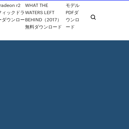
radeon r2
WHAT THE
モデル
フィックドラ
WATERS LEFT
PDFダ
ーダウンロー
BEHIND（2017）
ウンロ
無料ダウンロード
ード