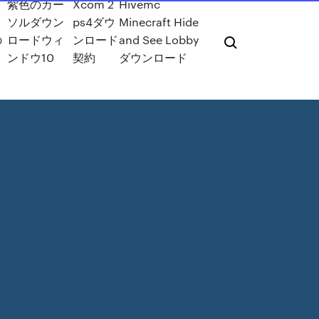
紫色のカー
Xcom 2
Hivemc
ソルダウン
ps4ダウ
Minecraft Hide
の
ロードウィ
ンロード
and See Lobby
ンドウ10
契約
ダウンロード