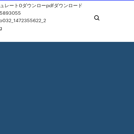
ュレート0ダウンロー
pdfダウンロード
5893055
co032_1472355622_2
g