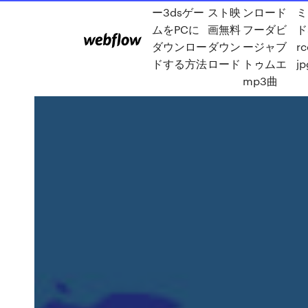
ー3dsゲー
スト映
ンロード
ミ
ムをPCに
画無料
フーダビ
ド
ダウンロー
ダウン
ージャブ
r
ドする方法
ロード
トゥムエ
jp
mp3曲