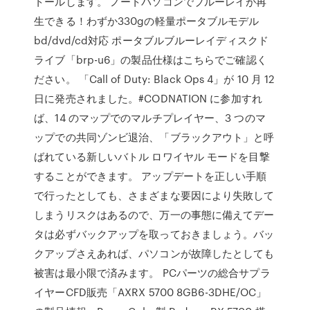
トールします。 ノートパソコンでブルーレイが再
生できる！わずか330gの軽量ポータブルモデル
bd/dvd/cd対応 ポータブルブルーレイディスクド
ライブ「brp-u6」の製品仕様はこちらでご確認く
ださい。 「Call of Duty: Black Ops 4」が 10 月 12
日に発売されました。#CODNATION に参加すれ
ば、14 のマップでのマルチプレイヤー、3 つのマ
ップでの共同ゾンビ退治、「ブラックアウト」と呼
ばれている新しいバトル ロワイヤル モードを目撃
することができます。 アップデートを正しい手順
で行ったとしても、さまざまな要因により失敗して
しまうリスクはあるので、万一の事態に備えてデー
タは必ずバックアップを取っておきましょう。バッ
クアップさえあれば、パソコンが故障したとしても
被害は最小限で済みます。 PCパーツの総合サプラ
イヤーCFD販売「AXRX 5700 8GB6-3DHE/OC」