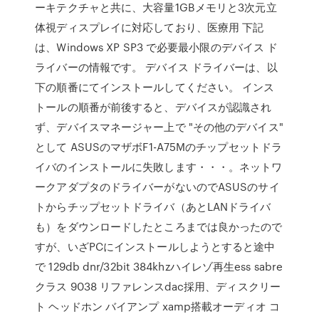
ーキテクチャと共に、大容量1GBメモリと3次元立
体視ディスプレイに対応しており、医療用 下記
は、Windows XP SP3 で必要最小限のデバイス ド
ライバーの情報です。 デバイス ドライバーは、以
下の順番にてインストールしてください。 インス
トールの順番が前後すると、デバイスが認識され
ず、デバイスマネージャー上で "その他のデバイス"
として ASUSのマザボF1-A75Mのチップセットドラ
イバのインストールに失敗します・・・。ネットワ
ークアダプタのドライバーがないのでASUSのサイ
トからチップセットドライバ（あとLANドライバ
も）をダウンロードしたところまでは良かったので
すが、いざPCにインストールしようとすると途中
で 129db dnr/32bit 384khzハイレゾ再生ess sabre
クラス 9038 リファレンスdac採用、ディスクリー
ト ヘッドホン バイアンプ xamp搭載オーディオ コ