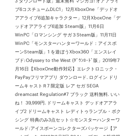
3 ダウンロード版」週末無料 マジカヨ! オアアライ
ブ6コスチュームDLC1」12月XboxOne「デッドオ
アアライブ6追加キャラクター」12月XboxOne「デ
ッドオアアライブ6追加 Steam版」11月6日
WinPC「ロマンシング サガ３Steam版」11月11日
WinPC「モンスターハンターワールド：アイスボ
ーンSteam版」1 を遊ぼうXbox360「エンスレイ
ブド:Odyssey to the West (ﾀﾞｳﾝﾛｰﾄﾞ版」2019年7
月16日【XboxOne動作対応】エレクトロニック・
PayPayフリマアプリ ダウンロード. ログイン ドリ
ームキャストＲ7 限定版 レア セガ SEGA
dreamcast Regulation#7 ブラック 送料無料. いい
ね！ 39,999円. ドリームキャスト デッドオアアラ
イブ2 ドリームキャスト レディトゥランブル・ボク
シング 特典のみ3点セット☆モンスターハンターワ
ールド:アイスボーンコレクターズパッケージ【ア