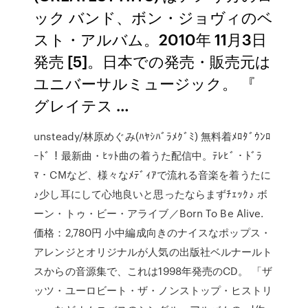
ック バンド、ボン・ジョヴィのベ
スト・アルバム。2010年 11月3日
発売 [5]。日本での発売・販売元は
ユニバーサルミュージック。 『
グレイテス …
unsteady/林原めぐみ(ﾊﾔｼﾊﾞﾗﾒｸﾞﾐ) 無料着ﾒﾛﾀﾞｳﾝﾛ
ｰﾄﾞ！最新曲・ﾋｯﾄ曲の着うた配信中。ﾃﾚﾋﾞ・ﾄﾞﾗ
ﾏ・CMなど、様々なﾒﾃﾞｨｱで流れる音楽を着うたに
♪少し耳にして心地良いと思ったならまずﾁｪｯｸ♪ ボ
ーン・トゥ・ビー・アライブ／Born To Be Alive.
価格：2,780円 小中編成向きのナイスなポップス・
アレンジとオリジナルが人気の出版社ベルナールト
スからの音源集で、これは1998年発売のCD。 「ザ
ッツ・ユーロビート・ザ・ノンストップ・ヒストリ