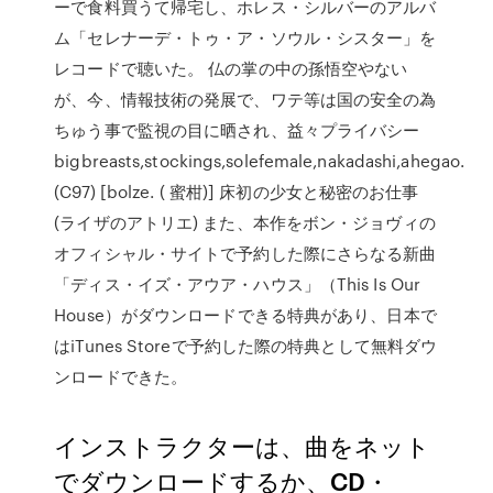
ーで食料買うて帰宅し、ホレス・シルバーのアルバ
ム「セレナーデ・トゥ・ア・ソウル・シスター」を
レコードで聴いた。 仏の掌の中の孫悟空やない
が、今、情報技術の発展で、ワテ等は国の安全の為
ちゅう事で監視の目に晒され、益々プライバシー
bigbreasts,stockings,solefemale,nakadashi,ahegao.
(C97) [bolze. ( 蜜柑)] 床初の少女と秘密のお仕事
(ライザのアトリエ) また、本作をボン・ジョヴィの
オフィシャル・サイトで予約した際にさらなる新曲
「ディス・イズ・アウア・ハウス」（This Is Our
House）がダウンロードできる特典があり、日本で
はiTunes Storeで予約した際の特典として無料ダウ
ンロードできた。
インストラクターは、曲をネット
でダウンロードするか、CD・