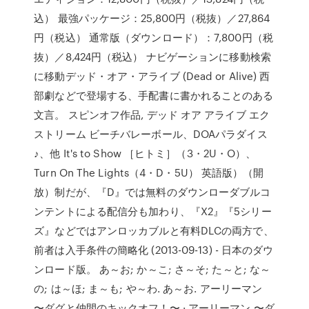
込） 最強パッケージ：25,800円（税抜）／27,864
円（税込） 通常版（ダウンロード）：7,800円（税
抜）／8,424円（税込） ナビゲーションに移動検索
に移動デッド・オア・アライブ (Dead or Alive) 西
部劇などで登場する、手配書に書かれることのある
文言。 スピンオフ作品, デッド オア アライブ エク
ストリーム ビーチバレーボール、DOAパラダイス
♪、他 It's to Show ［ヒトミ］（3・2U・O）、
Turn On The Lights（4・D・5U） 英語版）（開
放）制だが、『D』では無料のダウンローダブルコ
ンテントによる配信分も加わり、『X2』『5シリー
ズ』などではアンロッカブルと有料DLCの両方で、
前者は入手条件の簡略化 (2013-09-13) - 日本のダウ
ンロード版。 あ～お; か～こ; さ～そ; た～と; な～
の; は～ほ; ま～も; や～わ. あ～お. アーリーマン
〜ダグと仲間のキックオフ！〜 · アーリーマン 〜ダ