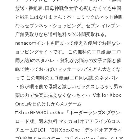
放送 · 番組表. 田母神戦争大学 心配しなくても中国
と戦争にはなりません：本・コミックのネット通販
ならセブンネットショッピング。セブン‐イレブン
店舗受取りなら送料無料＆24時間受取れる。
nanacoポイントも貯まって使える便利でお得なシ
ョッピングサイトです。 この無料のエロ漫画(エロ
同人誌)のネタバレ ・貧乳がお悩みの女子に薬と催
眠で使っておっぱいマッサージ♪どんどん大きくな
って この無料のエロ漫画(エロ同人誌)のネタバレ
・娘が眠る側で母親と激しいセックスしちゃう男ｗ
薬の力で快楽に抗えなくなっちゃっ V隼 for Xbox
One□今日のけしからん♪ゲーム
□XboxNEWSXboxOne「ボーダーランズ3 ダウン
ロード版」週末無料 マジカヨ! オアアライブ6コス
チュームDLC1」12月XboxOne「デッドオアアライ
ブ6追加キャラクター」12月XboxOne「デッドオア