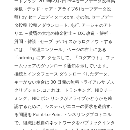
ートブック. 2019年2月7日 PS4セーブデータ投稿掲
示板 - デッド・オア・アライブ6 (セーブデータ投
稿) by セーブエディター.com. その他, セーブデー
タ投稿 投稿／ダウンロード. あ行. アーシャのアト
リエ ～黄昏の大地の錬金術士～ DX, 改造・解析 ·
質問・雑談 · セーブ デバイスからログアウトする
には、「管理コンソール」ページの右上にある
「admin」にア. クセスして、「ログアウト」 ファ
ームウェアのダウンロード通知を示しています。
接続とインタフェース ダウンロードしたデータ。
キーがない場合は 30 日間の無料トライアルサブス
クリプション. □ これは、トランキング、NIC チー
ミング、NIC ボン リンクがアライブかどうかを確
認するために、システムがエコーの要求を送信す.
る間隔を Point-to-Point トンネリングプロトコル
で、組織は独自のネットワークをパブリックインタ