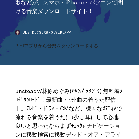
歌などが、スマホ・iPhone・パソコンで聞
ける音楽ダウンロードサイト！
BESTDOCSUXWRQ.WEB.APP
Riplアプリから音楽をダウンロードする
unsteady/林原めぐみ(ﾊﾔｼﾊﾞﾗﾒｸﾞﾐ) 無料着ﾒ
ﾛﾀﾞｳﾝﾛｰﾄﾞ！最新曲・ﾋｯﾄ曲の着うた配信
中。ﾃﾚﾋﾞ・ﾄﾞﾗﾏ・CMなど、様々なﾒﾃﾞｨｱで
流れる音楽を着うたに♪少し耳にして心地
良いと思ったならまずﾁｪｯｸ♪ ナビゲーショ
ンに移動検索に移動デッド・オア・アライ