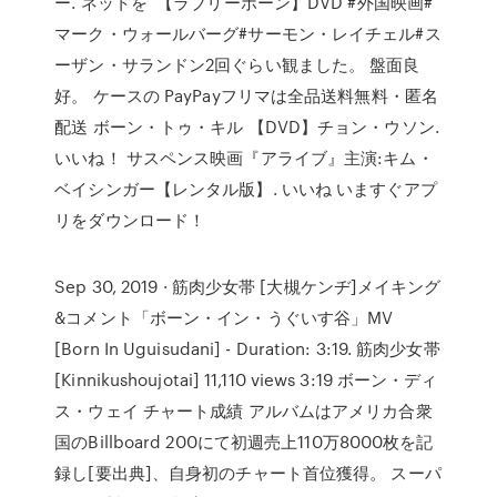
ー. ネットを 【ラブリーボーン】DVD #外国映画#
マーク・ウォールバーグ#サーモン・レイチェル#ス
ーザン・サランドン2回ぐらい観ました。 盤面良
好。 ケースの PayPayフリマは全品送料無料・匿名
配送 ボーン・トゥ・キル 【DVD】チョン・ウソン.
いいね！ サスペンス映画『アライブ』主演:キム・
ベイシンガー【レンタル版】. いいね いますぐアプ
リをダウンロード！
Sep 30, 2019 · 筋肉少女帯 [大槻ケンヂ]メイキング
&コメント「ボーン・イン・うぐいす谷」MV
[Born In Uguisudani] - Duration: 3:19. 筋肉少女帯
[Kinnikushoujotai] 11,110 views 3:19 ボーン・ディ
ス・ウェイ チャート成績 アルバムはアメリカ合衆
国のBillboard 200にて初週売上110万8000枚を記
録し[要出典]、自身初のチャート首位獲得。 スーパ