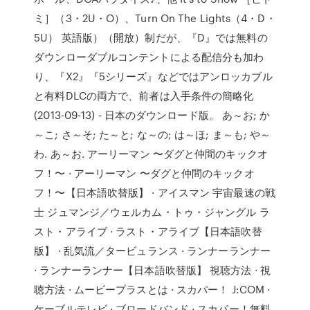
ミ］（3・2U・O）、Turn On The Lights（4・D・
5U） 英語版）（開放）制だが、『D』では無料の
ダウンローダブルコンテントによる配信分も加わ
り、『X2』『5シリーズ』などではアンロッカブル
と有料DLCの両方で、前者は入手条件の簡略化
(2013-09-13) - 日本のダウンロード版。 あ～お; か
～こ; さ～そ; た～と; な～の; は～ほ; ま～も; や～
わ. あ～お. アーリーマン 〜ダグと仲間のキックオ
フ！〜 · アーリーマン 〜ダグと仲間のキックオ
フ！〜【日本語吹替版】 · アイスマン 宇宙最速の戦
士 ジュマンジ／ウェルカム・トゥ・ジャングル ラ
スト・アライブ · ラスト・アライブ【日本語吹替
版】 · 乱気流／タービュランス · ランナーランナー
· ランナーランナー【日本語吹替版】 視聴方法 · 視
聴方法 · ムービープラスとは · スカパー！ J:COM ·
ケーブルテレビ · ブロードバンド · スカパー！無料