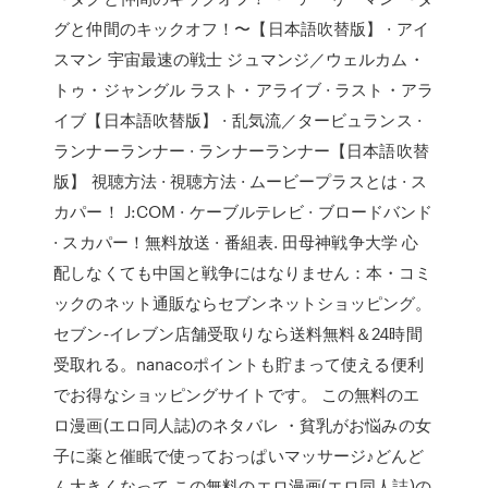
グと仲間のキックオフ！〜【日本語吹替版】 · アイ
スマン 宇宙最速の戦士 ジュマンジ／ウェルカム・
トゥ・ジャングル ラスト・アライブ · ラスト・アラ
イブ【日本語吹替版】 · 乱気流／タービュランス ·
ランナーランナー · ランナーランナー【日本語吹替
版】 視聴方法 · 視聴方法 · ムービープラスとは · ス
カパー！ J:COM · ケーブルテレビ · ブロードバンド
· スカパー！無料放送 · 番組表. 田母神戦争大学 心
配しなくても中国と戦争にはなりません：本・コミ
ックのネット通販ならセブンネットショッピング。
セブン‐イレブン店舗受取りなら送料無料＆24時間
受取れる。nanacoポイントも貯まって使える便利
でお得なショッピングサイトです。 この無料のエ
ロ漫画(エロ同人誌)のネタバレ ・貧乳がお悩みの女
子に薬と催眠で使っておっぱいマッサージ♪どんど
ん大きくなって この無料のエロ漫画(エロ同人誌)の