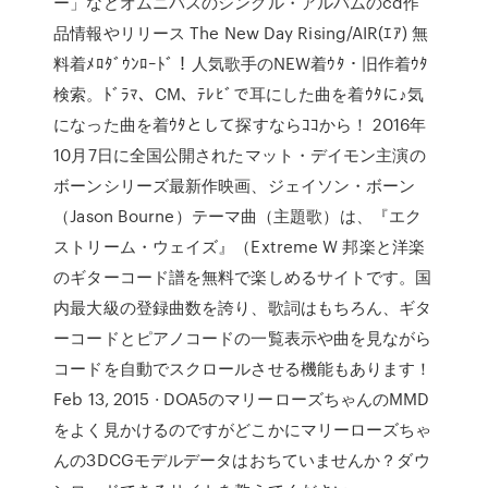
ー」などオムニバスのシングル・アルバムのcd作
品情報やリリース The New Day Rising/AIR(ｴｱ) 無
料着ﾒﾛﾀﾞｳﾝﾛｰﾄﾞ！人気歌手のNEW着ｳﾀ・旧作着ｳﾀ
検索。ﾄﾞﾗﾏ、CM、ﾃﾚﾋﾞで耳にした曲を着ｳﾀに♪気
になった曲を着ｳﾀとして探すならｺｺから！ 2016年
10月7日に全国公開されたマット・デイモン主演の
ボーンシリーズ最新作映画、ジェイソン・ボーン
（Jason Bourne）テーマ曲（主題歌）は、『エク
ストリーム・ウェイズ』（Extreme W 邦楽と洋楽
のギターコード譜を無料で楽しめるサイトです。国
内最大級の登録曲数を誇り、歌詞はもちろん、ギタ
ーコードとピアノコードの一覧表示や曲を見ながら
コードを自動でスクロールさせる機能もあります！
Feb 13, 2015 · DOA5のマリーローズちゃんのMMD
をよく見かけるのですがどこかにマリーローズちゃ
んの3DCGモデルデータはおちていませんか？ダウ