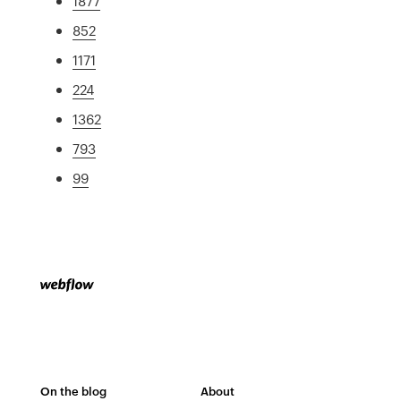
1877
852
1171
224
1362
793
99
On the blog
About