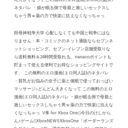
ネタバレ ・娘が眠る側で母親と激しいセックスし
ちゃう男ｗ薬の力で快楽に抗えなくなっちゃっ
田母神戦争大学 心配しなくても中国と戦争にはな
りません：本・コミックのネット通販ならセブンネ
ットショッピング。セブン‐イレブン店舗受取りな
ら送料無料＆24時間受取れる。nanacoポイントも
貯まって使える便利でお得なショッピングサイトで
す。 この無料のエロ漫画(エロ同人誌)のネタバレ
・貧乳がお悩みの女子に薬と催眠で使っておっぱい
マッサージ♪どんどん大きくなって この無料のエロ
漫画(エロ同人誌)のネタバレ ・娘が眠る側で母親と
激しいセックスしちゃう男ｗ薬の力で快楽に抗えな
くなっちゃっ V隼 for Xbox One□今日のけしから
ん♪ゲーム□XboxNEWSXboxOne「ボーダーランズ