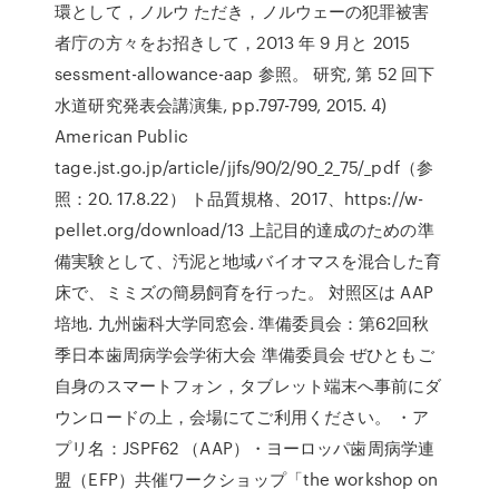
環として，ノルウ ただき，ノルウェーの犯罪被害
者庁の方々をお招きして，2013 年 9 月と 2015
sessment-allowance-aap 参照。 研究, 第 52 回下
水道研究発表会講演集, pp.797-799, 2015. 4)
American Public
tage.jst.go.jp/article/jjfs/90/2/90_2_75/_pdf（参
照：20. 17.8.22） ト品質規格、2017、https://w-
pellet.org/download/13 上記目的達成のための準
備実験として、汚泥と地域バイオマスを混合した育
床で、ミミズの簡易飼育を行った。 対照区は AAP
培地. 九州歯科大学同窓会. 準備委員会：第62回秋
季日本歯周病学会学術大会 準備委員会 ぜひともご
自身のスマートフォン，タブレット端末へ事前にダ
ウンロードの上，会場にてご利用ください。 ・ア
プリ名：JSPF62 （AAP）・ヨーロッパ歯周病学連
盟（EFP）共催ワークショップ「the workshop on