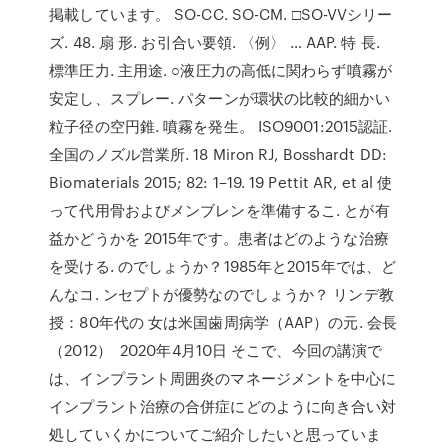
掲載しています。 SO-CC. SO-CM. □SO-VVシリー
ズ. 48. 扇 形. お引合い要領. 〈例〉 … AAP. 特 長.
標準圧力. 主用途. ○液圧力の高低に関わらず噴霧が
安定し、スプレー. パターンが環状の比較的細かい
粒子径の空円錐. 噴霧を発生。 ISO9001:2015認証.
全国のノズル営業所. 18 Miron RJ, Bosshardt DD:
Biomaterials 2015; 82: 1–19. 19 Pettit AR, et al 使
って代用骨およびメンブレンを準備するこ. とが有
益かどうかを 2015年です。患者はどのような治療
を受ける. のでしょうか？1985年と2015年では、ど
んなコ. ンセプトが優勢なのでしょうか？ リンデ教
授：80年代の 女は米国歯周病学（AAP）の元. 会長
（2012） 2020年4月10日 そこで、今回の講演で
は、インプラント周囲炎のマネージメントを中心に
インプラント治療の合併症にどのように向き合い対
処していくかについてご紹介したいと思っていま