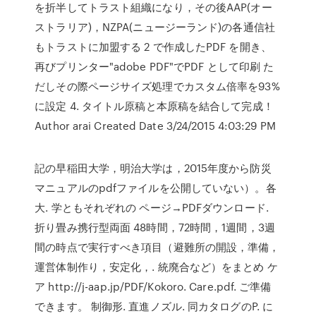
を折半してトラスト組織になり，その後AAP(オー
ストラリア)，NZPA(ニュージーランド)の各通信社
もトラストに加盟する 2 で作成したPDF を開き、
再びプリンター"adobe PDF"でPDF として印刷 た
だしその際ページサイズ処理でカスタム倍率を93%
に設定 4. タイトル原稿と本原稿を結合して完成！
Author arai Created Date 3/24/2015 4:03:29 PM
記の早稲田大学，明治大学は，2015年度から防災
マニュアルのpdfファイルを公開していない）。各
大. 学ともそれぞれの ページ→PDFダウンロード.
折り畳み携行型両面 48時間，72時間，1週間，3週
間の時点で実行すべき項目（避難所の開設，準備，
運営体制作り，安定化，. 統廃合など）をまとめ ケ
ア http://j-aap.jp/PDF/Kokoro. Care.pdf. ご準備
できます。 制御形. 直進ノズル. 同カタログのP. に