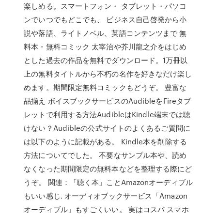
楽しめる。スマートフォン・ タブレット・パソコ
ンでいつでもどこでも、 ビジネス自己啓発から小
説や落語、ライトノベル、英語コンテンツまで 無
料本・無料コミック 太宰治や芥川龍之介をはじめ
とした過去の作品を無料でダウンロード。1万冊以
上の無料タイトルから不朽の名作を好きなだけ楽し
めます。期間限定無料コミックもどうぞ。 豊富な
品揃え ボイスブックサービスのAudibleをFireタブ
レットで利用する方法AudibleはKindle端末では聴
けない？Audibleの公式サイトのよくあるご質問に
は以下のように記載がある。 Kindle本を削除する
方法についてでした。 不要なサンプル本や、読め
なくなった期間限定の無料本などを整理する際にど
うぞ。 関連：「聴く本」ことAmazonオーディブル
もいい感じ. オーディオブックサービス「Amazon
オーディブル」もすごくいい。 実はコスパ スマホ