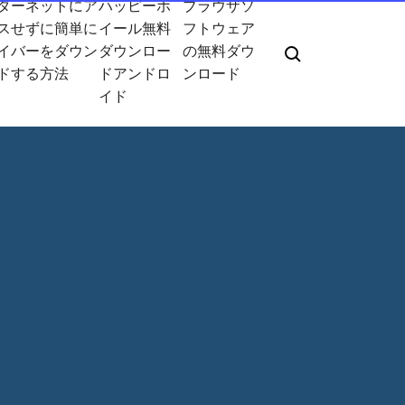
ターネットにア
ハッピーホ
ブラウザソ
スせずに簡単に
イール無料
フトウェア
イバーをダウン
ダウンロー
の無料ダウ
ドする方法
ドアンドロ
ンロード
イド